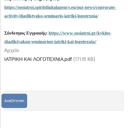
https://sosiatroi.spiritdigitalagency.eu/our-news/coprorate-
activity/diadiktyako-seminario-iatriki-logotexnia/
Σύνδεσμος Εγγραφής:
https
www
sosiatroi
gr
kyklos
://
.
.
/
-
diadiktyakon
seminarion
iatriki
kai
logotexnia
-
-
-
-
/
Αρχείο
ΙΑΤΡΙΚΗ ΚΑΙ ΛΟΓΟΤΕΧΝΙΑ.pdf
(171.15 KB)
Αναζήτηση