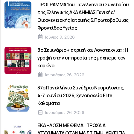
ΠΡΟΓΡΑΜΜΑ 1ου Πανελλήνιου Συνεδρίου
της Ελληνικής ΑΚΑΔΗΜΙΑΣ Γενικής/
Οικογενειακής Ιατρικής & Πρωτοβάθμιας
Φροντίδας Υγείας
Ιούνιος 9, 2026
8ο Σεμινάριο «Ιατρική και Λογοτεχνία»: Η
γραφή στην υπηρεσία της μάχης με τον
καρκίνο
Ιανουάριος 26, 2026
37ο Πανελλήνιο Συνέδριο Νευρολογίας,
4-7 Ιουνίου 2026, ξενοδοχείο Elite,
Καλαμάτα
Ιανουάριος 26, 2026
ΕΚΔΗΛΩΣΗ ΜΕ ΘΕΜΑ : ΤΡΟΧΑΙΑ
ΑΤΥΧΗΜΑΤΑ ΟΤΑΝ ΜΑ ΣΤΙΓΜΗ, ΑΡΚΕΙ ΓΙΑ