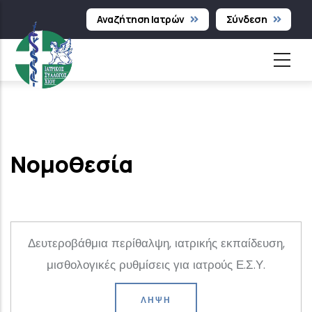
Παράκαμψη
Αναζήτηση Ιατρών
Σύνδεση
προς
το
κυρίως
περιεχόμενο
Νομοθεσία
Δευτεροβάθμια περίθαλψη, ιατρικής εκπαίδευση,
μισθολογικές ρυθμίσεις για ιατρούς Ε.Σ.Υ.
ΛΉΨΗ